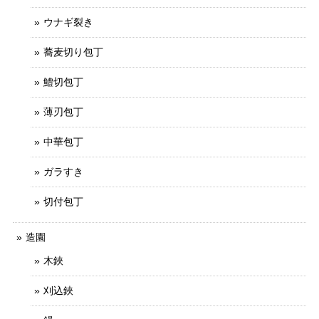
ウナギ裂き
蕎麦切り包丁
鱧切包丁
薄刃包丁
中華包丁
ガラすき
切付包丁
造園
木鋏
刈込鋏