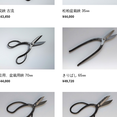
花鋏 古流
松柏盆栽鋏 35㎜
¥43,450
¥44,000
松用、盆栽用鋏 70㎜
きりばし 65㎜
¥44,000
¥49,720