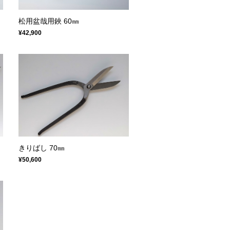
松用盆哉用鋏 60㎜
¥42,900
きりばし 70㎜
¥50,600