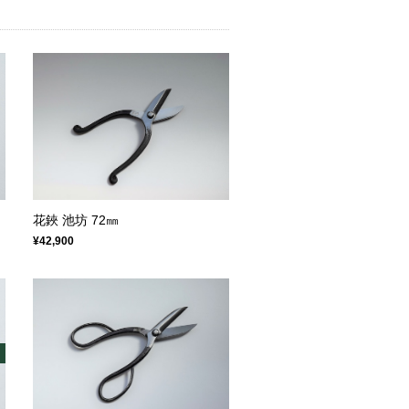
花鋏 池坊 72㎜
¥42,900