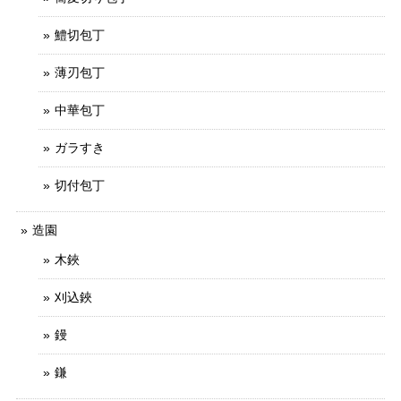
鱧切包丁
薄刃包丁
中華包丁
ガラすき
切付包丁
造園
木鋏
刈込鋏
鏝
鎌