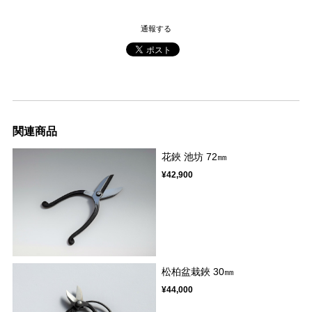
通報する
関連商品
花鋏 池坊 72㎜
¥42,900
松柏盆栽鋏 30㎜
¥44,000