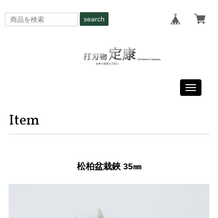
search
Toggle
navigati
Item
松柏盆栽鋏 35㎜