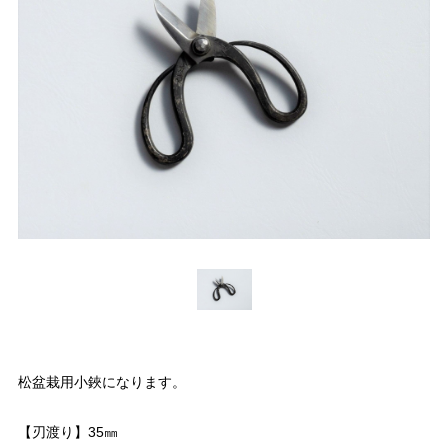
松盆栽用小鋏になります。
【刃渡り】35㎜