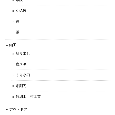
刈込鋏
鏝
鎌
細工
切り出し
皮スキ
くり小刀
彫刻刀
竹細工、竹工芸
アウトドア