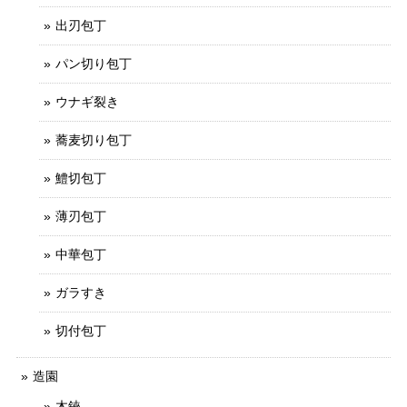
出刃包丁
パン切り包丁
ウナギ裂き
蕎麦切り包丁
鱧切包丁
薄刃包丁
中華包丁
ガラすき
切付包丁
造園
木鋏