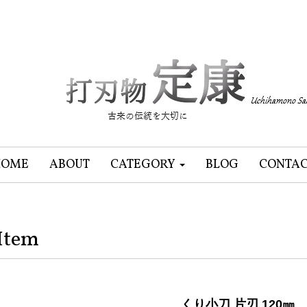
HOME
ABOUT
CATEGORY
BLOG
CONTA
Item
くり小刀 片刃 120㎜