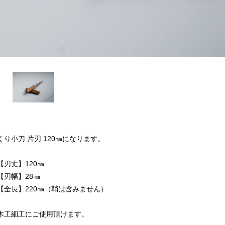
くり小刀 片刃 120㎜になります。
【刃丈】120㎜
【刃幅】28㎜
【全長】220㎜（鞘は含みません）
木工細工にご使用頂けます。