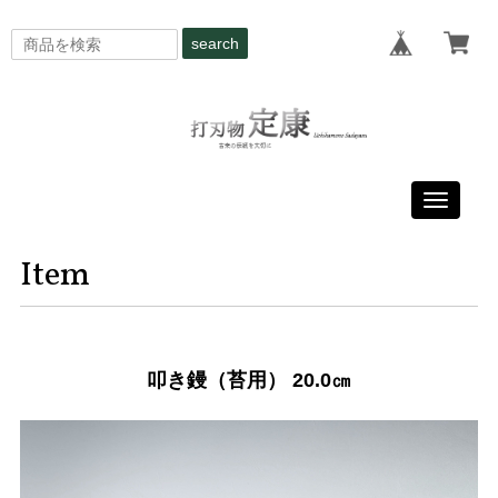
search
Toggle
navigati
Item
叩き鏝（苔用） 20.0㎝