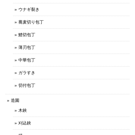
ウナギ裂き
蕎麦切り包丁
鱧切包丁
薄刃包丁
中華包丁
ガラすき
切付包丁
造園
木鋏
刈込鋏