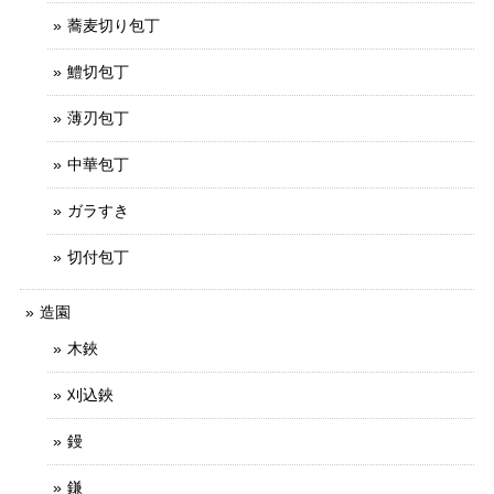
蕎麦切り包丁
鱧切包丁
薄刃包丁
中華包丁
ガラすき
切付包丁
造園
木鋏
刈込鋏
鏝
鎌