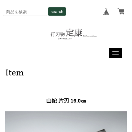
search
Toggle
navigati
Item
山鉈 片刃 16.0㎝