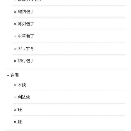
鱧切包丁
薄刃包丁
中華包丁
ガラすき
切付包丁
造園
木鋏
刈込鋏
鏝
鎌