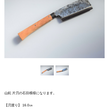
山鉈 片刃の石目模様になります。
【刃渡り】 16.0㎝