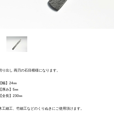
切り出し 両刃の石目模様になります。
【幅】24㎜
【厚み】5㎜
【全長】230㎜
木工細工、竹細工などのくりぬきにご使用頂けます。