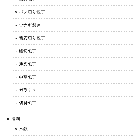
パン切り包丁
ウナギ裂き
蕎麦切り包丁
鱧切包丁
薄刃包丁
中華包丁
ガラすき
切付包丁
造園
木鋏