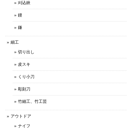
刈込鋏
鏝
鎌
細工
切り出し
皮スキ
くり小刀
彫刻刀
竹細工、竹工芸
アウトドア
ナイフ