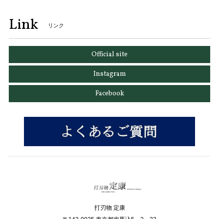
Link
リンク
Official site
Instagram
Facebook
打刃物 定康